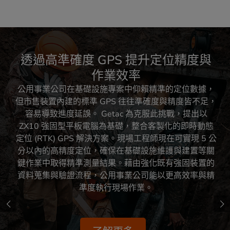
強固的 Slide-to-shutdown 客製解決
透過熱檢測技術提升安全性、效率與
輕薄車用底座，最大化行動性與連接
強固型連線解決方案，全面提升礦區
透過高準確度 GPS 提升定位精度與
客製化 POGO 連接埠整合，支援多
在任何環境中提升能見度
安全與作業效率
作業效率
模組擴充
洞察力
方案
效能
現場工作人員經常在惡劣的室外環境中工作，強烈的陽
光、極端溫度和天候都可能影響設備能見度和效能。
在嚴苛的礦區環境中，微弱的 Wi-Fi 訊號與惡劣作業條
公用事業公司在基礎設施專案中仰賴精準的定位數據，
將紅外線熱像儀模組整合至適用現場作業的強固型平板
一家領先的能源公司技術人員經常因誤觸電源鍵而導致
一家位於南澳的知名公用事業公司，需要為其車隊配備
在嚴苛的戶外環境中，現場團隊需要的不僅是標準 I/O
但市售裝置內建的標準 GPS 往往準確度與精度皆不足，
連接埠來穩定串接外接裝置。為解決傳統插入式介面在
電腦中，即可進行非接觸式、即時的溫度檢測；適用於
平板電腦意外關機，造成資料遺失、通訊中斷與作業流
精巧且耐用的車用底座，以支援在嚴苛環境下的重要電
件常導致作業延誤並增加安全風險。Getac 為 F110 全
為強固型設備選配 LumiBond 2.0 技術，此項專利解決
程受阻。為解決此問題，Getac 推出客製化「Slide-to-
巡檢電力線路、變電站、變壓器、管線，亦可監測風力
力作業。最大的挑戰在於車用底座設計需能節省空間並
震動與高頻使用下易磨損、鬆脫的問題，Getac 強固型
容易導致進度延誤。 Getac 為克服此挑戰，提出以
強固型平板電腦量身打造外接天線連接埠，並搭配
方案可提供市場上最高亮度的螢幕顯示效果（高達
Poynting OMNI-785 外接天線，提供更強大且更長距離
渦輪機與太陽能發電廠等再生能源基礎設施。此功能可
現場平板電腦導入客製化 POGO 連接埠 — 彈簧針連接
ZX10 強固型平板電腦為基礎，整合客製化的即時動態
shutdown」功能，要求使用者透過滑動手勢主動確認
維持抗震性能，亦須在車內與現場使用間靈活切換天
1,500 尼特）。即使在嚴苛環境下，仍能確保螢幕清晰
定位 (RTK) GPS 解決方案。現場工程師現在可實現 5 公
器 ( pogo pin )，可快速且穩固地連接無人機控制器、可
的無線連線能力。此解決方案再搭配 Fitek Gear 胸掛包
加速且更安全地完成檢測，並在難以預測的戶外作業現
線。Getac 為此開發出 ZX10 強固型平板電腦專用的輕
關機操作。此軟體防護機制有效降低意外關機發生機
可讀，確保現場工作人員即使面對惡劣天氣，也能準確
分以內的高精度定位，確保在基礎設施維護與建置等關
攜式印表機等配件。此連接埠方案能抗震，精簡作業流
率，強化資料完整性，提升使用者安心度，並具備高擴
即可實現免手持操作，有效提升行動力、安全性與即時
薄車用底座，配備實體 RF 切換器以彈性轉換內、外部
場，降低作業中斷的風險。
執行關鍵任務，例如判讀複雜的地圖、檢查基礎設施或
鍵作業中取得精準測量結果。藉由強化既有強固裝置的
程，並支援模組化裝置生態系統，全面提升現場作業效
天線，並內建觸控筆插槽，進一步提升現場作業效率。
資料存取能力，協助礦業團隊在嚴峻環境中持續保持穩
充性，可廣泛應用於全球團隊與多元產業。
記錄現場數據資料等。
資料蒐集與驗證流程，公用事業公司能以更高效率與精
定連線與高效運作。
率。
準度執行現場作業。
了解更多
了解更多
了解更多
了解更多
了解更多