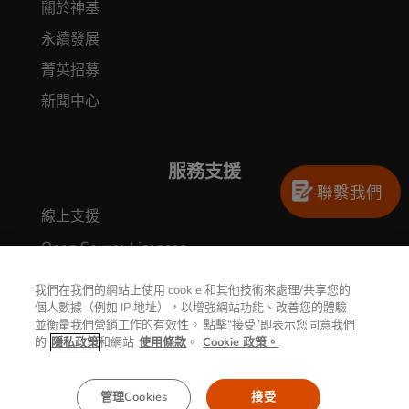
關於神基
永續發展
菁英招募
新聞中心
服務支援
聯繫我們
線上支援
Open Source Licenses
GETAC裝置更新中心
我們在我們的網站上使用 cookie 和其他技術來處理/共享您的
Security Vulnerabilities Reporting
個人數據（例如 IP 地址），以增強網站功能、改善您的體驗
並衡量我們營銷工作的有效性。 點擊“接受”即表示您同意我們
的
隱私政策
和網站
使用條款
。
Cookie 政策。
管理Cookies
接受