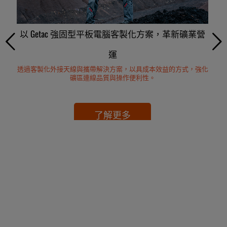
強固型平板電腦底座，提供公用事業車輛穩定高效
以 Getac 強固型平板電腦客製化方案，革新礦業營
具成本效益的提升飛機維修效率的解決方案
GPS 公用事業測繪，實現更高精度與準確度
透過「關機」手勢確認，防止資料遺失
以熱偵測技術 強化安全、效率與洞察
Getac 客製化設計，實現機上娛樂系統資料的高效同步。
熱像儀整合，協助避免在車輛檢測過程中的潛在風險。
Slide-to-Shutdown 直覺功能，避免設備誤關機。
提升現場專案的效率與生產力
的現場連接能力
運
透過客製化外接天線與攜帶解決方案，以具成本效益的方式，強化
內建 RF 切換功能的精巧型底座，支援內、外部天線模式。
礦區連線品質與操作便利性。
了解更多
了解更多
了解更多
了解更多
了解更多
了解更多