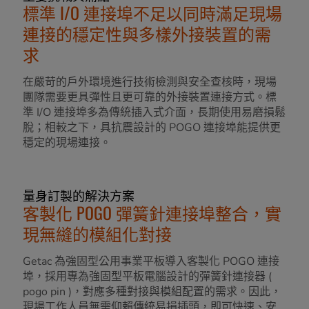
標準 I/O 連接埠不足以同時滿足現場
連接的穩定性與多樣外接裝置的需
求
在嚴苛的戶外環境進行技術檢測與安全查核時，現場
團隊需要更具彈性且更可靠的外接裝置連接方式。標
準 I/O 連接埠多為傳統插入式介面，長期使用易磨損鬆
脫；相較之下，具抗震設計的 POGO 連接埠能提供更
穩定的現場連接。
量身訂製的解決方案
客製化 POGO 彈簧針連接埠整合，實
現無縫的模組化對接
Getac 為強固型公用事業平板導入客製化 POGO 連接
埠，採用專為強固型平板電腦設計的彈簧針連接器 (
pogo pin )，對應多種對接與模組配置的需求。因此，
現場工作人員無需仰賴傳統易損插頭，即可快速、安