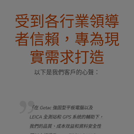
受到各行業領導
者信賴，專為現
實需求打造
以下是我們客戶的心聲：
挑戰性
「在 Getac 強固型平板電腦以及
「我們
，方
LEICA 全測站和 GPS 系統的輔助下，
於它
速
我們的品質、成本效益和資料安全性
Ge