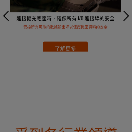
專為軍用航空需求客製的異物碎片（FOD）防護
連接擴充底座時，確保所有 I/O 連接埠的安全
透過SSD 整合客製化確保軍事行動安全
硬體層級的入侵偵測，守護資料安全
管控所有可能的數據輸出埠以保護機密資料的安全
偵測物理入侵並鎖定系統，防止未經授權存取
量身打造的軍規級加密，與硬體完美相容
強固設計，能承受衝擊而不易破損
了解更多
了解更多
了解更多
了解更多