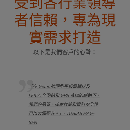
受到各行業領導
者信賴，專為現
實需求打造
以下是我們客戶的心聲：
挑戰性
「在 Getac 強固型平板電腦以及
「我們
，方
LEICA 全測站和 GPS 系統的輔助下，
於它
速
我們的品質、成本效益和資料安全性
Ge
- 彼
可以大幅提升。」- TOBIAS HAG-
管理
SEN
準。」