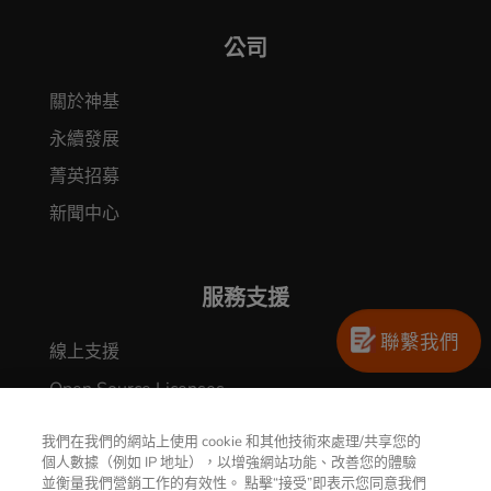
公司
關於神基
永續發展
菁英招募
新聞中心
服務支援
聯繫我們
線上支援
Open Source Licenses
GETAC裝置更新中心
我們在我們的網站上使用 cookie 和其他技術來處理/共享您的
Security Vulnerabilities Reporting
個人數據（例如 IP 地址），以增強網站功能、改善您的體驗
並衡量我們營銷工作的有效性。 點擊“接受”即表示您同意我們