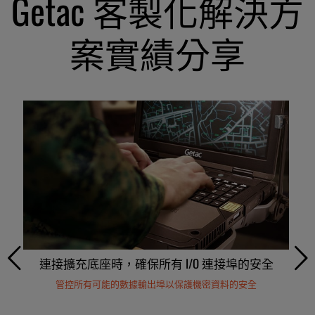
Getac 客製化解決方
案實績分享
專為軍用航空需求客製的異物碎片（FOD）防護
連接擴充底座時，確保所有 I/O 連接埠的安全
專屬客製 I/O 連接埠，提升飛機維修效率
透過SSD 整合客製化確保軍事行動安全
整合原生 RS232 序列埠與擴充 USB I/O，支援關鍵任務操作
管控所有可能的數據輸出埠以保護機密資料的安全
量身打造的軍規級加密，與硬體完美相容
強固設計，能承受衝擊而不易破損