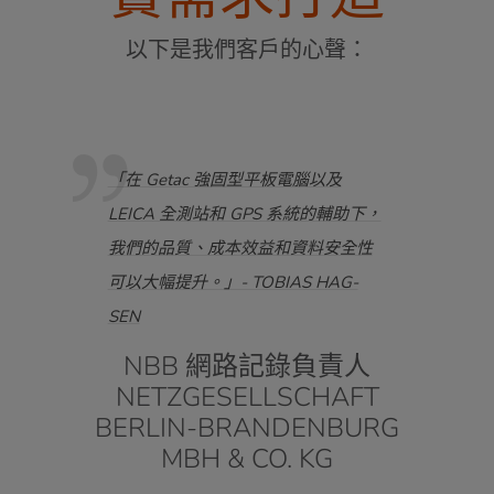
以下是我們客戶的心聲：
挑戰性
「在 Getac 強固型平板電腦以及
「我們
，方
LEICA 全測站和 GPS 系統的輔助下，
於它
速
我們的品質、成本效益和資料安全性
Ge
- 彼
可以大幅提升。」- TOBIAS HAG-
管理
SEN
準。」
行長
NBB 網路記錄負責人
達拉
NETZGESELLSCHAFT
員兼
BERLIN-BRANDENBURG
MBH & CO. KG