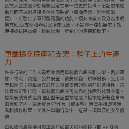
直放入並透過滑動機制固定在單一位置的設備。筆記型電腦
擴充底座透過連接多個外部裝置（如顯示器、鍵盤和滑
鼠），可強化了筆記型電腦的功能。擴充底座大致分為車載
擴充底座/支架和辦公室擴充底座，不論哪一種都無需手動
連接或拔除電線，輕鬆實現一步到位的連接和取下。
車載擴充底座和支架：輪子上的生產
力
許多行業的工作人員都會使用車載擴充底座和支架，例如運
輸、物流、貨運、公共安全、緊急應變、現場服務、公用事
業和國防；車載擴充底座與車載支架的區別在於連接性。當
裝置鎖定到位時，車載擴充底座可為您的強固型裝置充電。
標準安裝方式是將強固型筆記型電腦或平板電腦安裝在車輛
的駕駛室內，讓駕駛員/操作員（或乘客）無需手持即可觀
看和操作裝置，尤其在車輛行駛中，這是一項重要的安全優
勢。
車載擴充底座提供與車輛無線電天線的連接（即 RF 穿透