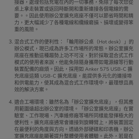
接器，處理包括充電在內的一切事務，免除了每次您從
桌上拿走裝置或返回時斷開和重新連接各個電線的需
要。。因此使用辦公室擴充底座不僅可以節省時間和精
力，更大幅減少了各種電線和纜線磨損、損壞或變得笨
重的風險。
混合式工作的便利性：「輪用辦公桌（Hot desk）」的
辦公模式，現已成為許多工作場所的常態。辦公室擴充
底座在推動這種趨勢上功不可沒，對於採取混合式工作
模式的使用者來說，他能免除隨身攜帶如電源線等行動
裝置配備的麻煩。因此，採用如 Anker 575 USB-C 擴
充底座這類 USB-C 擴充底座，能提供多元化的連接埠
和供電能力，使其成為混合式工作環境中，最理想且高
效的解決方案。
適合工場環境：雖然名為「辦公室擴充底座」，但其應
用範圍遠超出辦公室的環境。「辦公室擴充底座」在實
驗室、工作現場、汽車維修廠等場所同樣能發揮極大的
便利性。擴充底座通常會連接到旋轉臂上，將裝置固定
在最便利的角度與方向。透過外部硬碟和印表機，辦公
室擴充底座能顯著提升整體使用者體驗。此外，若是在