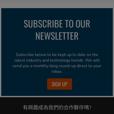
SUBSCRIBE TO OUR
NEWSLETTER
Subscribe below to be kept up to date on the
latest industry and technology trends. We will
send you a monthly blog round-up direct to your
inbox.
SIGN UP
有興趣成為我們的合作夥伴嗎?