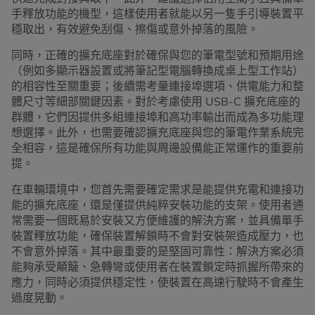
手釋放功能的機型，這樣使用者就能以另一隻手引導裝置平
穩取出，有效避免刮傷、擦傷或意外掉落的風險。
同時，正確的擴充底座對於確保與您的筆電型號和預期用途
（例如多顯示器設置或將筆記型電腦轉換成桌上型工作站）
的相容性至關重要；後續需考量連接埠選項、供電能力和整
體尺寸等細部關鍵因素。對於考慮使用 USB-C 擴充底座的
群體，它們因提供多組連接埠和高功率輸出而成為多功能理
想選擇。此外，也需要確認擴充底座與您的筆電作業系統完
全相容，這是確保所有功能與周邊設備能正常運作的重要前
提。
在車輛環境中，您首先需要確定需求是能提供充電和連接功
能的擴充底座，還是僅提供純粹安裝功能的支架。使用者通
常需要一個既易於安裝又方便維護的解決方案，並具備單手
裝置釋放功能，確保裝置解鎖時不會對安裝架造成壓力，也
不會意外掉落。其中最重要的是堅固可靠性：解決方案必須
能夠承受顛簸、急轉彎或使用者在裝置鎖定時抓握所帶來的
應力，同時必須提供穩定性，使裝置在高速行駛時不會產生
過度晃動。