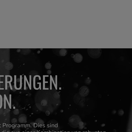
ERUNGEN.
ON.
ct Programm. Dies sind