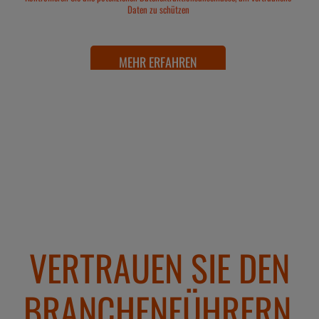
Missionsbereitschaft
Daten zu schützen
Kompatibilität
verhindern
MEHR ERFAHREN
MEHR ERFAHREN
MEHR ERFAHREN
MEHR ERFAHREN
VERTRAUEN SIE DEN
BRANCHENFÜHRERN,