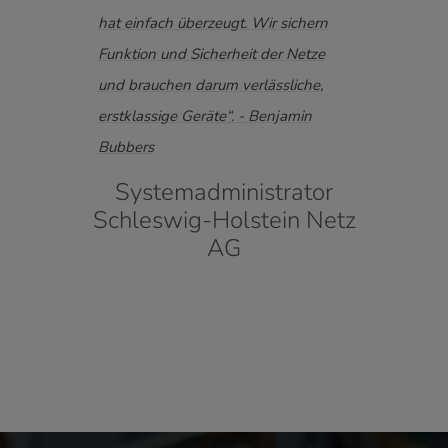
er
hat einfach überzeugt. Wir sichern
ausfa
n –
Funktion und Sicherheit der Netze
wir a
ie
und brauchen darum verlässliche,
beste
uch
erstklassige Geräte“. - Benjamin
Sys
Bubbers
zient
Systemadministrator
Schleswig-Holstein Netz
AG