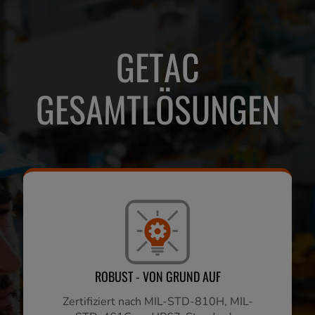
GETAC
GESAMTLÖSUNGEN
ROBUST - VON GRUND AUF
Zertifiziert nach MIL-STD-810H, MIL-