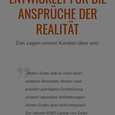
ANSPRÜCHE DER
REALITÄT
Das sagen unsere Kunden über uns:
„Neben Getac gab es noch einen
„Uns
e in
weiteren Bewerber, dessen zwar
Einsa
preislich günstigere Gerätelösung
Komp
unseren speziellen Anforderungen
die r
r
letzten Endes aber nicht entsprach.
hohe
Der robuste B360 Laptop von Getac
Akkul