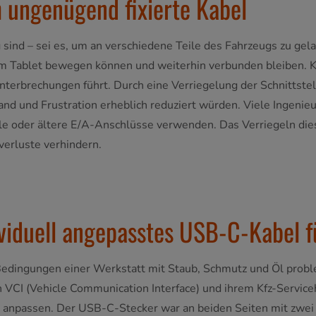
 ungenügend fixierte Kabel
 sind – sei es, um an verschiedene Teile des Fahrzeugs zu ge
em Tablet bewegen können und weiterhin verbunden bleiben. Ka
erbrechungen führt. Durch eine Verriegelung der Schnittste
d und Frustration erheblich reduziert würden. Viele Ingenieur
le oder ältere E/A-Anschlüsse verwenden. Das Verriegeln dies
erluste verhindern.
ividuell angepasstes USB-C-Kabel f
 Bedingungen einer Werkstatt mit Staub, Schmutz und Öl prob
VCI (Vehicle Communication Interface) und ihrem Kfz-Service
npassen. Der USB-C-Stecker war an beiden Seiten mit zwei R