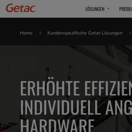
LÖSUNGEN
PRODU
Home
Kundenspezifische Getac Lösungen
ERHÖHTE EFFIZI
INDIVIDUELL AN
HARDWARE