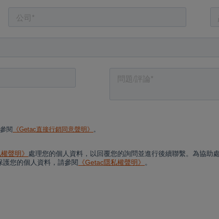
Cancel
Yes, I agree