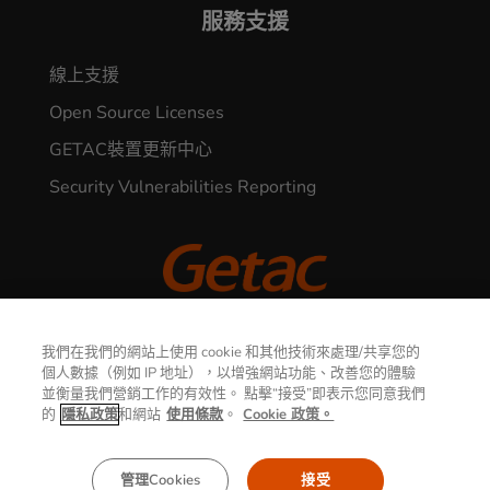
服務支援
線上支援
Open Source Licenses
GETAC裝置更新中心
Security Vulnerabilities Reporting
© 2026 GETAC. All Rights Reserved.
我們在我們的網站上使用 cookie 和其他技術來處理/共享您的
個人數據（例如 IP 地址），以增強網站功能、改善您的體驗
聯繫我們
並衡量我們營銷工作的有效性。 點擊“接受”即表示您同意我們
隱私權聲明
使用條款
的
隱私政策
和網站
使用條款
。
Cookie 政策。
Cookie政策
管理Cookies
接受