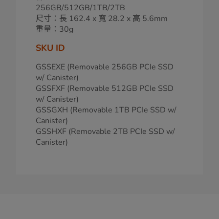
256GB/512GB/1TB/2TB
尺寸：長 162.4 x 寬 28.2 x 高 5.6mm
重量：30g
SKU ID
GSSEXE (Removable 256GB PCIe SSD
w/ Canister)
GSSFXF (Removable 512GB PCIe SSD
w/ Canister)
GSSGXH (Removable 1TB PCIe SSD w/
Canister)
GSSHXF (Removable 2TB PCIe SSD w/
Canister)