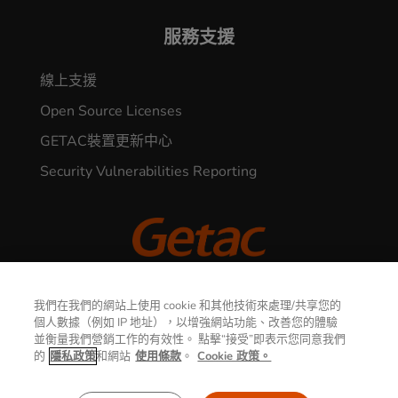
服務支援
線上支援
Open Source Licenses
GETAC裝置更新中心
Security Vulnerabilities Reporting
© 2026 GETAC. All Rights Reserved.
我們在我們的網站上使用 cookie 和其他技術來處理/共享您的
個人數據（例如 IP 地址），以增強網站功能、改善您的體驗
聯繫我們
並衡量我們營銷工作的有效性。 點擊“接受”即表示您同意我們
隱私權聲明
使用條款
的
隱私政策
和網站
使用條款
。
Cookie 政策。
Cookie政策