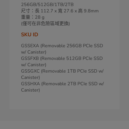
256GB/512GB/1TB/2TB
尺寸：長 112.7 x 寬 27.6 x 高 9.8mm
重量：28 g
(僅可在非危險區域更換)
SKU ID
GSSEXA (Removable 256GB PCIe SSD
w/ Canister)
GSSFXB (Removable 512GB PCIe SSD
w/ Canister)
GSSGXC (Removable 1TB PCIe SSD w/
Canister)
GSSHXA (Removable 2TB PCIe SSD w/
Canister)