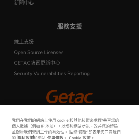
新聞中心
服務支援
線上支援
Open Source Licenses
GETAC裝置更新中心
Security Vulnerabilities Reporting
© 2026 GETAC. All Rights Reserved.
我們在我們的網站上使用 cookie 和其他技術來處理/共享您的
個人數據（例如 IP 地址），以增強網站功能、改善您的體驗
聯繫我們
並衡量我們營銷工作的有效性。 點擊“接受”即表示您同意我們
隱私權聲明
使用條款
的
隱私政策
和網站
使用條款
。
Cookie 政策。