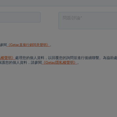
Cancel
Yes, I agree