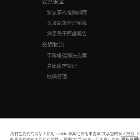
公共安全
緊急事故電腦調度
執法記錄管理系統
病患電子照護報告
交通物流
車隊維運解決方案
倉庫庫存管理
機場管理
我們在我們的網站上使用 cookie 和其他技術來處理/共享您的個人數據
衡量我們營銷工作的有效性。 點擊“接受”即表示您同意我們的
隱私政策