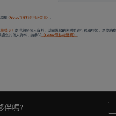
Cancel
Yes, I agree
夥伴嗎?