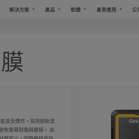
解決方案
產品
軟體
產業應用
公
護膜
中仍能安全運作。採用創新塗
避免螢幕刮傷與磨損。 此
材質起火，同時維持良好