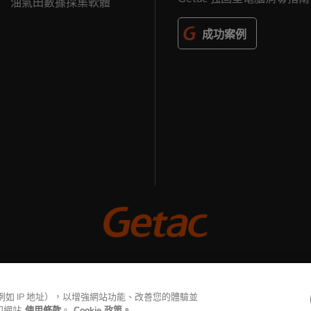
油氣田數據採集軟體
成功案例
© 2026 GETAC. All Rights Reserved.
（例如 IP 地址），以增強網站功能、改善您的體驗並
隱私權聲明
使用條款
Cookie政策
和網站
使用條款
。
Cookie 政策。