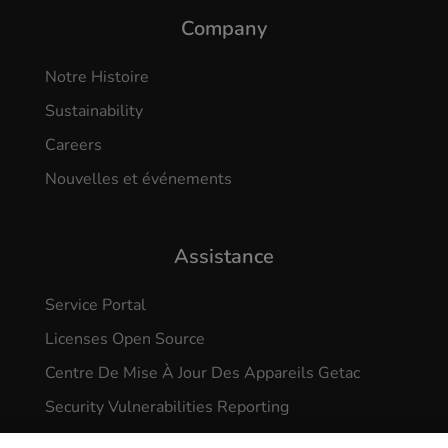
Company
Notre Histoire
Sustainability
Careers
Nouvelles et événements
Assistance
Service Portal
Licenses Open Source
Centre De Mise À Jour Des Appareils Getac
Security Vulnerabilities Reporting