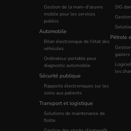
Gestion de la main-d'œuvre
SIG dan
mobile pour les services
Gestion
publics
Solutio
Automobile
Pétrole 
Bilan électronique de l'état des
Gestion
véhicules
gaziers
Ordinateur portable pour
Logicie
diagnostic automobile
les cha
Sécurité publique
Rapports électroniques sur les
soins aux patients
Transport et logistique
Solutions de maintenance de
flotte
Gestion des stocks d'entrepôt