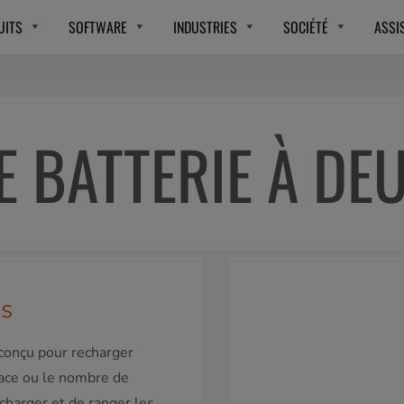
UITS
SOFTWARE
INDUSTRIES
SOCIÉTÉ
ASSI
 BATTERIE À DEU
es
 conçu pour recharger
pace ou le nombre de
echarger et de ranger les