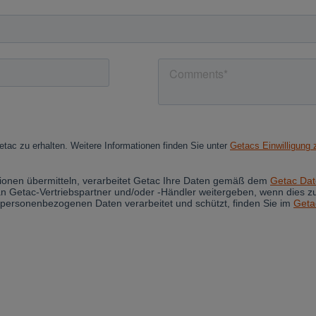
Cancel
Yes, I agree