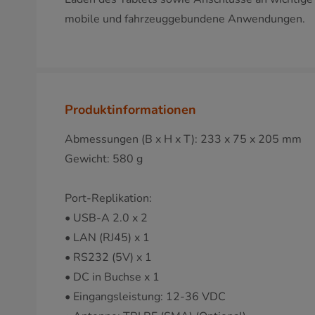
mobile und fahrzeuggebundene Anwendungen.
Produktinformationen
Abmessungen (B x H x T): 233 x 75 x 205 mm
Gewicht: 580 g
Port-Replikation:
• USB-A 2.0 x 2
• LAN (RJ45) x 1
• RS232 (5V) x 1
• DC in Buchse x 1
• Eingangsleistung: 12-36 VDC