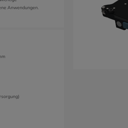
ndene Anwendungen.
 mm
ersorgung)