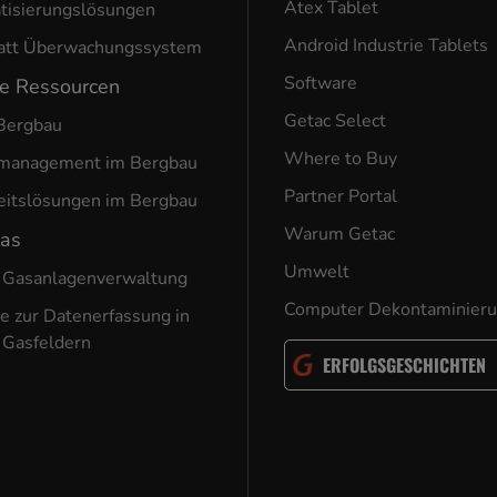
Atex Tablet
tisierungslösungen
Android Industrie Tablets
att Überwachungssystem
Software
he Ressourcen
Getac Select
Bergbau
Where to Buy
nmanagement im Bergbau
Partner Portal
eitslösungen im Bergbau
Warum Getac
Gas
Umwelt
 Gasanlagenverwaltung
Computer Dekontaminier
e zur Datenerfassung in
 Gasfeldern
ERFOLGSGESCHICHTEN