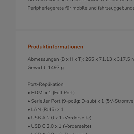
Peripheriegeräte für mobile und fahrzeuggebu
Produktinformationen
Abmessungen (B x H x T): 265 x 71.13 x 317.5
Gewicht: 1497 g
Port-Replikation:
• HDMI x 1 (Full Port)
• Serieller Port (9-polig; D-sub) x 1 (5V-Stromv
• LAN (RJ45) x 1
• USB A 2.0 x 1 (Vorderseite)
• USB C 2.0 x 1 (Vorderseite)