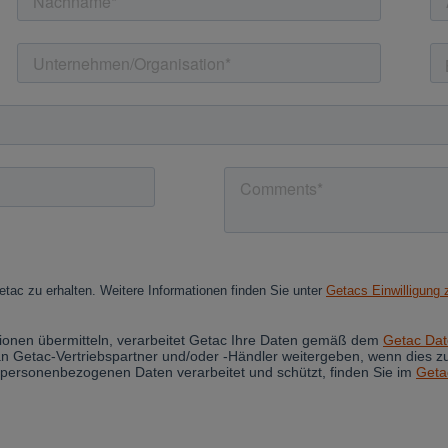
Cancel
Yes, I agree