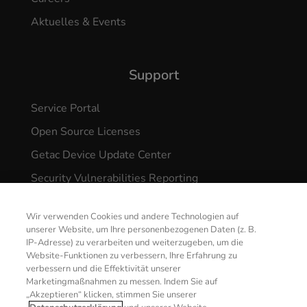
Aktuelles & Events
Support
Service Portal
Open Source Licenses
Getac Device Update Center
Security Vulnerabilities Reporting
Wir verwenden Cookies und andere Technologien auf
unserer Website, um Ihre personenbezogenen Daten (z. B.
IP-Adresse) zu verarbeiten und weiterzugeben, um die
Website-Funktionen zu verbessern, Ihre Erfahrung zu
verbessern und die Effektivität unserer
© 2026 GETAC. All Rights Reserved.
Marketingmaßnahmen zu messen. Indem Sie auf
„Akzeptieren“ klicken, stimmen Sie unserer
KONTAKT