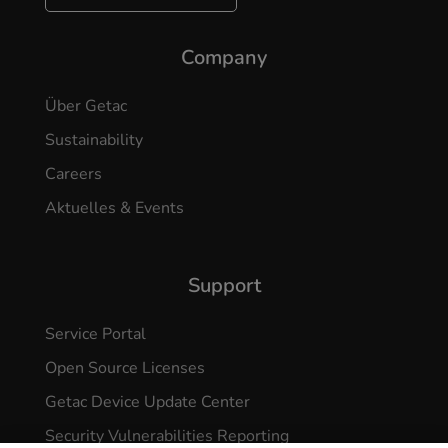
Company
Über Getac
Sustainability
Careers
Aktuelles & Events
Support
Service Portal
Open Source Licenses
Getac Device Update Center
Security Vulnerabilities Reporting