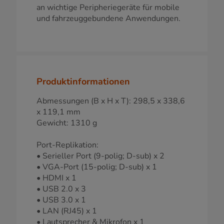
an wichtige Peripheriegeräte für mobile
und fahrzeuggebundene Anwendungen.
Produktinformationen
Abmessungen (B x H x T): 298,5 x 338,6
x 119,1 mm
Gewicht: 1310 g
Port-Replikation:
• Serieller Port (9-polig; D-sub) x 2
• VGA-Port (15-polig; D-sub) x 1
• HDMI x 1
• USB 2.0 x 3
• USB 3.0 x 1
• LAN (RJ45) x 1
• Lautsprecher & Mikrofon x 1