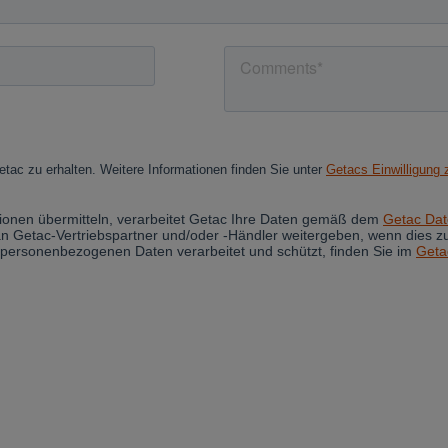
Cancel
Yes, I agree