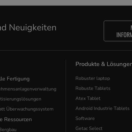
d Neuigkeiten
INFOR
Produkte & Lösunge
lle Fertigung
Robuster laptop
Robuste Tablets
ehmensanlagenverwaltung
Atex Tablet
tisierungslösungen
Android Industrie Tablets
att Überwachungssystem
Software
he Ressourcen
Getac Select
Bergbau