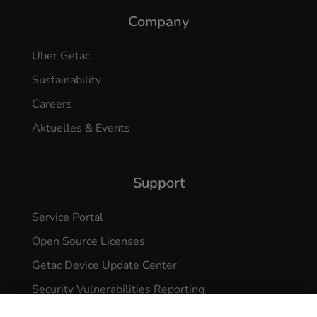
Company
Über Getac
Sustainability
Careers
Aktuelles & Events
Support
Service Portal
Open Source Licenses
Getac Device Update Center
Security Vulnerabilities Reporting