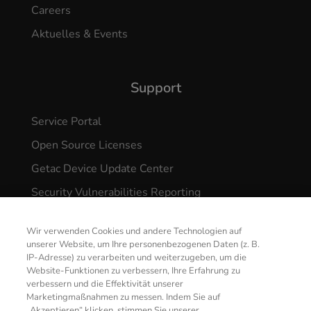
Careers
Aktuelles & Events
Support
Service Portal
Open Source Licenses
Getac Device Update Center
Security Vulnerabilities Reporting
Wir verwenden Cookies und andere Technologien auf
unserer Website, um Ihre personenbezogenen Daten (z. B.
IP-Adresse) zu verarbeiten und weiterzugeben, um die
Website-Funktionen zu verbessern, Ihre Erfahrung zu
verbessern und die Effektivität unserer
© 2026 GETAC. All Rights Reserved.
Marketingmaßnahmen zu messen. Indem Sie auf
„Akzeptieren“ klicken, stimmen Sie unserer