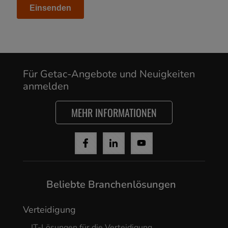
Für Getac-Angebote und Neuigkeiten
anmelden
MEHR INFORMATIONEN
Cancel
Yes, I agree
Beliebte Branchenlösungen
Verteidigung
IT-Lösungen für die Verteidigung