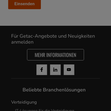
Für Getac-Angebote und Neuigkeiten
anmelden
MEHR INFORMATIONEN
Cancel
Yes, I agree
Beliebte Branchenlösungen
Verteidigung
IT-Lösungen für die Verteidigung