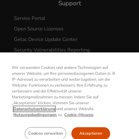
Support
Service Portal
Open Source Licenses
Getac Device Update Center
Security Vulnerabilities Reporting
Wir verwenden Cookies und andere Technologien auf
unserer Website, um Ihre personenbezogenen Daten (z. B.
IP-Adresse) zu verarbeiten und weiterzugeben, um die
Website-Funktionen zu verbessern, Ihre Erfahrung zu
verbessern und die Effektivität unserer
© 2026 GETAC. All Rights Reserved.
Marketingmaßnahmen zu messen. Indem Sie auf
KONTAKT
„Akzeptieren“ klicken, stimmen Sie unserer
Datenschutzerklärung
und unserer Website
Datenschutzrichtlinie
Nutzungsbedingungen
Nutzungsbedingungen
zu.
Cookie-Hinweis
Cookie-Richtlinie
Impressum
Cookies verwalten
Akzeptieren