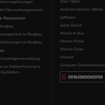
Atex Tablet
tisierungslösungen
Android Industrie Tablets
att Überwachungssystem
Software
he Ressourcen
Getac Select
Bergbau
Where to Buy
nmanagement im Bergbau
Partner Portal
eitslösungen im Bergbau
Warum Getac
Gas
Umwelt
 Gasanlagenverwaltung
Computer Dekontaminier
e zur Datenerfassung in
 Gasfeldern
ERFOLGSGESCHICHTEN