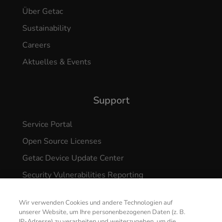
Über Getac
Sustainability
Careers
Aktuelles & Events
Support
Service Portal
Open Source Licenses
Getac Device Update Center
Security Vulnerabilities Reporting
Wir verwenden Cookies und andere Technologien auf
unserer Website, um Ihre personenbezogenen Daten (z. B.
IP-Adresse) zu verarbeiten und weiterzugeben, um die