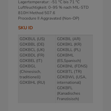
Lagertemperatur: -51 °C bis 71 °C
Luftfeuchtigkeit: 0–95 % nach MIL-STD
810H Method 507.6
Procedure II Aggravated (Non-OP)
SKU ID
GDKBUL (US)
GDKBIL (AR)
GDKBBL (DE)
GDKBKL (KR)
GDKBCL (UK)
GDKBLL (PL)
GDKBDL (FR)
GDKBML
GDKBEL (IT)
(ES,Spanisch)
GDKBGL
GDKBNL (FDNS)
(Chinesisch,
GDKBTL (TR)
traditionell)
GDKBWL (USA,
GDKBHL (RU)
international)
GDKBFL
(Kanadisches
Französisch)