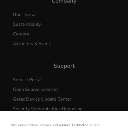
Company
Über Getac
Sustainability
Careers
Aktuelles & Events
Support
Service Portal
Open Source Licenses
Getac Device Update Center
Security Vulnerabilities Reporting
Wir verwenden Cookies und andere Technologien auf