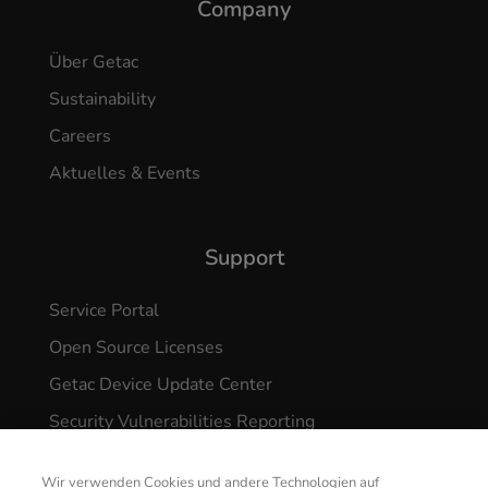
Company
Über Getac
Sustainability
Careers
Aktuelles & Events
Support
Service Portal
Open Source Licenses
Getac Device Update Center
Security Vulnerabilities Reporting
Wir verwenden Cookies und andere Technologien auf